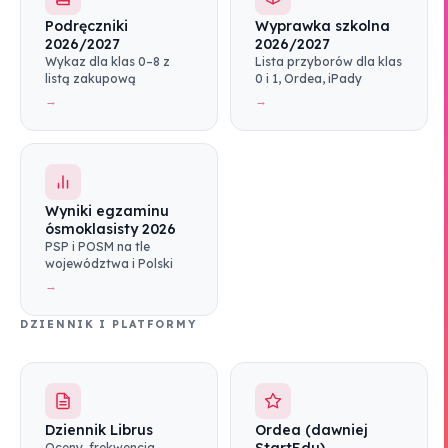
Podręczniki
Wyprawka szkolna
2026/2027
2026/2027
Wykaz dla klas 0–8 z
Lista przyborów dla klas
listą zakupową
0 i 1, Ordea, iPady
→
→
Wyniki egzaminu
ósmoklasisty 2026
PSP i POSM na tle
województwa i Polski
→
DZIENNIK I PLATFORMY
Dziennik Librus
Ordea (dawniej
Oceny, frekwencja,