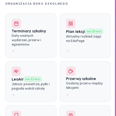
ORGANIZACJA ROKU SZKOLNEGO
Terminarz szkolny
Plan lekcji
NA ŻYWO
Daty ważnych
Aktualny rozkład zajęć
wydarzeń, przerw i
na EduPage
egzaminów
→
→
Przerwy szkolne
LeoAir
NA ŻYWO
Godziny przerw między
Jakość powietrza, pyłki i
lekcjami
pogoda wokół szkoły
→
→