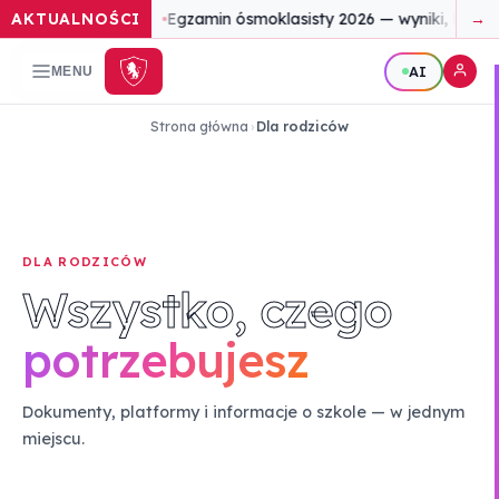
AKTUALNOŚCI
Egzamin ósmoklasisty 2026 — wyniki, które
→
AI
MENU
Strona główna
›
Dla rodziców
DLA RODZICÓW
Wszystko, czego
potrzebujesz
Dokumenty, platformy i informacje o szkole — w jednym
miejscu.