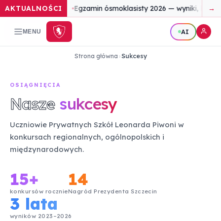
AKTUALNOŚCI
Egzamin ósmoklasisty 2026 — wyniki, które
→
AI
MENU
Strona główna
›
Sukcesy
OSIĄGNIĘCIA
Nasze
sukcesy
Uczniowie Prywatnych Szkół Leonarda Piwoni w
konkursach regionalnych, ogólnopolskich i
międzynarodowych.
15+
14
konkursów rocznie
Nagród Prezydenta Szczecin
3 lata
wyników 2023–2026