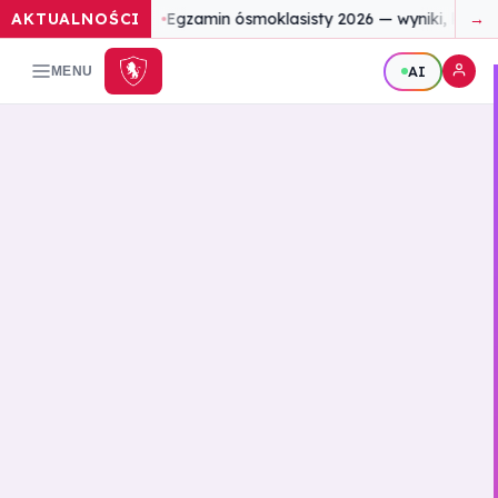
AKTUALNOŚCI
Egzamin ósmoklasisty 2026 — wyniki, które
→
AI
MENU